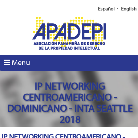
Español
•
English
Menu
IP NETWORKING
CENTROAMERICANO -
DOMINICANO - INTA SEATTLE
2018
IP NETWORKING CENTROAMERICANO -